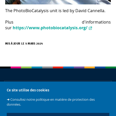
The PhotoBioCatalysis unit is led by David Cannella.
Plus d'informations
sur
https://www.photobiocatalysis.org/
MIS À JOUR LE 5 MARS 2024
À propos
Ce site utilise des cookies
➜
Consultez notre politique en matière de protection des
données.
Accès rapides